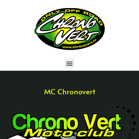
Moto Club (MC
MC Chronovert
Chronovert)