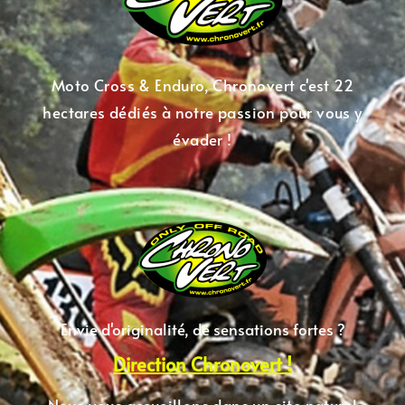
Moto Cross & Enduro, Chronovert c'est 22
hectares dédiés à notre passion pour vous y
évader !
Envie d'originalité, de sensations fortes ?
Direction Chronovert !